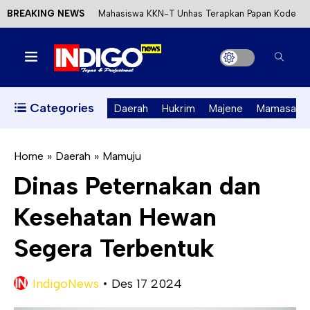
BREAKING NEWS
Mahasiswa KKN-T Unhas Terapkan Papan Kode
Etik Wisata di Pantai Lawere Desa Lotang Salo
Satu DPO Pengeroyokan SPBU Tapalang
Ditangkap, Satu Lagi Kabur ke Kalimantan
Categories
Daerah
Hukrim
Majene
Mamasa
Dinas ESDM Sulbar Siap Perkuat Integrasi
Perizinan Air Tanah melalui Aplikasi SAPO
Home
»
Daerah
»
Mamuju
Dinas Peternakan dan
Kecewa Kapolresta Absen, APPK Mamuju
Kesehatan Hewan
Soroti Kejanggalan Kasus Tambang Emas Ilegal
Segera Terbentuk
IndigoNews
•
Des 17 2024