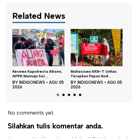
Related News
ta Absen,
Mahasiswa KKN-T Unhas
Satu DPO Pengeroyokan
..
Terapkan Papan Kod...
SPBU Tapalang Dita...
•
AGU 05
BY
INDIGONEWS
•
AGU 05
BY
INDIGONEWS
•
AGU 05
2026
2026
No comments yet.
Silahkan tulis komentar anda.