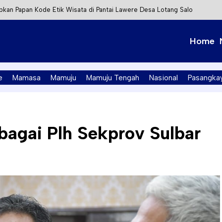
kan Papan Kode Etik Wisata di Pantai Lawere Desa Lotang Salo
Tapalang Ditangkap, Satu Lagi Kabur ke Kalimantan
Home
t Integrasi Perizinan Air Tanah melalui Aplikasi SAPO
PK Mamuju Soroti Kejanggalan Kasus Tambang Emas Ilegal
e
Mamasa
Mamuju
Mamuju Tengah
Nasional
Pasangka
bagai Plh Sekprov Sulbar