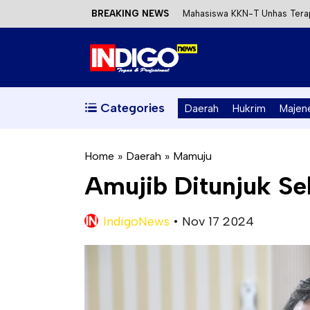
BREAKING NEWS
Mahasiswa KKN-T Unhas Terap
Satu DPO Pengeroyokan SPBU 
Dinas ESDM Sulbar Siap Perkua
Kecewa Kapolresta Absen, AP
Categories
Daerah
Hukrim
Majen
Home
»
Daerah
»
Mamuju
Amujib Ditunjuk Se
IndigoNews
•
Nov 17 2024