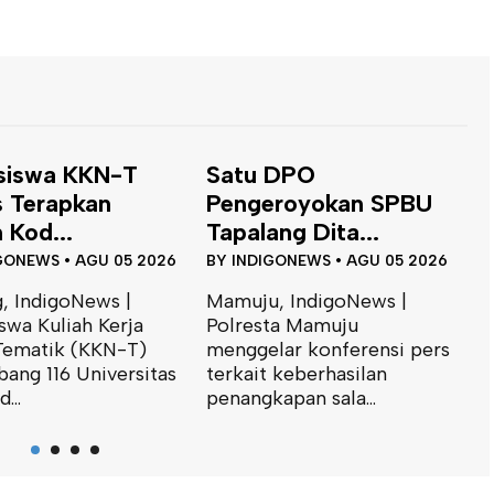
 DPO
Dinas ESDM Sulbar
B
eroyokan SPBU
Siap Perkuat
T
ng Dita...
Integrasi...
J
GONEWS
•
AGU 05 2026
BY
INDIGONEWS
•
JUL 31 2026
B
, IndigoNews |
Mamuju, IndigoNews |
M
ta Mamuju
Kepala Bidang Geologi dan
K
lar konferensi pers
Air Tanah Dinas Energi dan
I
 keberhasilan
Sumber Daya Mineral
S
apan sala...
(ESDM)...
m