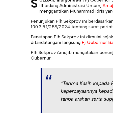
S
ULBAR, indigonews |
Pj Gubernur 
III bidang Administrasi Umum,
Amuj
menggantikan Muhammad Idris yang
Penunjukan Plh Sekprov ini berdasarka
100.3.5.1/258/2024 tentang surat perint
Penetapan Plh Sekprov ini dimulai sej
ditandatangani langsung
Pj Gubernur Ba
Plh Sekprov Amujib mengatakan penunju
Gubernur.
“Terima Kasih kepada P
kepercayaannya kepada
tanpa arahan serta sup