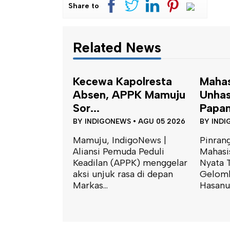
Share to
Related News
polresta
Mahasiswa KKN-T
Satu
PPK Mamuju
Unhas Terapkan
Peng
Papan Kod...
Tapala
S
•
AGU 05 2026
BY
INDIGONEWS
•
AGU 05 2026
BY
INDI
igoNews |
Pinrang, IndigoNews |
Mamuju
da Peduli
Mahasiswa Kuliah Kerja
Polres
PPK) menggelar
Nyata Tematik (KKN-T)
mengge
asa di depan
Gelombang 116 Universitas
terkait
Hasanud...
penangk