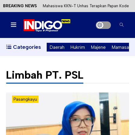
BREAKING NEWS
Mahasiswa KKN-T Unhas Terapkan Papan Kode
Etik Wisata di Pantai Lawere Desa Lotang Salo
Satu DPO Pengeroyokan SPBU Tapalang
Ditangkap, Satu Lagi Kabur ke Kalimantan
Categories
Daerah
Hukrim
Majene
Mamasa
Dinas ESDM Sulbar Siap Perkuat Integrasi
Perizinan Air Tanah melalui Aplikasi SAPO
Limbah PT. PSL
Kecewa Kapolresta Absen, APPK Mamuju
Soroti Kejanggalan Kasus Tambang Emas Ilegal
Pasangkayu