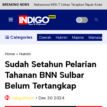
BREAKING NEWS
Mahasiswa KKN-T Unhas Terapkan Papan Kode
Etik Wisata di Pantai Lawere Desa Lotang Salo
Satu DPO Pengeroyokan SPBU Tapalang
Ditangkap, Satu Lagi Kabur ke Kalimantan
Categories
Daerah
Hukrim
Majene
Mamasa
Dinas ESDM Sulbar Siap Perkuat Integrasi
Perizinan Air Tanah melalui Aplikasi SAPO
Home
»
Hukrim
Sudah Setahun Pelarian
Kecewa Kapolresta Absen, APPK Mamuju
Tahanan BNN Sulbar
Soroti Kejanggalan Kasus Tambang Emas Ilegal
Belum Tertangkap
IndigoNews
•
Des 30 2024