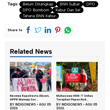
Tags:
Belum Ditangkap
BNN Sulbar
DPO
DPO Bombom
Kabur Dari Sel
Tahana BNN Kabur
Share to
Related News
sta Absen,
Mahasiswa KKN-T Unhas
Satu DPO Pengeroyokan
...
Terapkan Papan Kod...
SPBU Tapalang Dita...
S
•
AGU 05
BY
INDIGONEWS
•
AGU 05
BY
INDIGONEWS
•
AGU 05
2026
2026