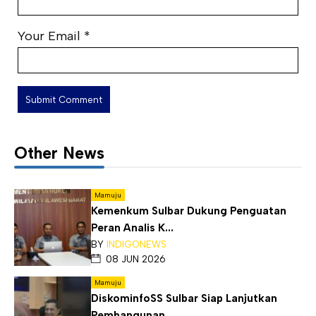
Your Email
*
Other News
Mamuju
Kemenkum Sulbar Dukung Penguatan
Peran Analis K...
BY
INDIGONEWS
08 JUN 2026
Mamuju
DiskominfoSS Sulbar Siap Lanjutkan
Pembangunan ...