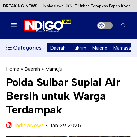
BREAKING NEWS
Mahasiswa KKN-T Unhas Terapkan Papan Kode
Etik Wisata di Pantai Lawere Desa Lotang Salo
Satu DPO Pengeroyokan SPBU Tapalang
Ditangkap, Satu Lagi Kabur ke Kalimantan
Categories
Daerah
Hukrim
Majene
Mamasa
Dinas ESDM Sulbar Siap Perkuat Integrasi
Perizinan Air Tanah melalui Aplikasi SAPO
Home
»
Daerah
»
Mamuju
Polda Sulbar Suplai Air
Kecewa Kapolresta Absen, APPK Mamuju
Bersih untuk Warga
Soroti Kejanggalan Kasus Tambang Emas Ilegal
Terdampak
IndigoNews
•
Jan 29 2025