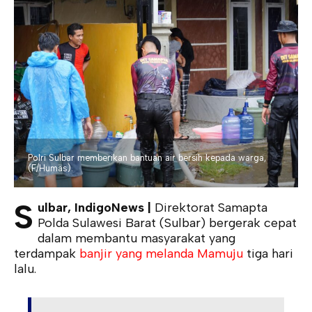
Polri Sulbar memberikan bantuan air bersih kepada warga,
(F/Humas).
S
ulbar, IndigoNews |
Direktorat Samapta
Polda Sulawesi Barat (Sulbar) bergerak cepat
dalam membantu masyarakat yang
terdampak
banjir yang melanda Mamuju
tiga hari
lalu.