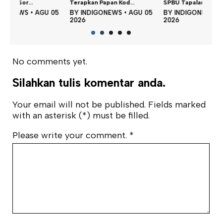
Terapkan Papan Kod...
SPBU Tapalang Dita...
Perku
 05
BY
INDIGONEWS
•
AGU 05
BY
INDIGONEWS
•
AGU 05
BY
2026
2026
202
No comments yet.
Silahkan tulis komentar anda.
Your email will not be published. Fields marked
with an asterisk (*) must be filled.
Please write your comment.
*