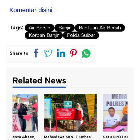
Komentar disini :
Tags:
Air Bersih
Banjir
Bantuan Air Bersih
Korban Banjir
Polda Sulbar
Share to
Related News
n,
Mahasiswa KKN-T Unhas
Satu DPO Pengeroyokan
Dina