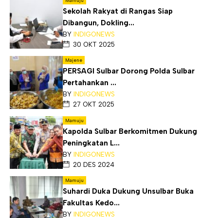
Mamuju
Sekolah Rakyat di Rangas Siap
Dibangun, Dokling...
BY
INDIGONEWS
30 OKT 2025
Majene
PERSAGI Sulbar Dorong Polda Sulbar
Pertahankan ...
BY
INDIGONEWS
27 OKT 2025
Mamuju
Kapolda Sulbar Berkomitmen Dukung
Peningkatan L...
BY
INDIGONEWS
20 DES 2024
Mamuju
Suhardi Duka Dukung Unsulbar Buka
Fakultas Kedo...
BY
INDIGONEWS