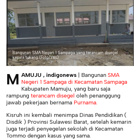
Bangunan SMA Negeri 1 Sampaga yang terancam disegel
kepala tukang.(Foto/Yus)
M
AMUJU , indigonews
| Bangunan
SMA
Negeri 1 Sampaga di Kecamatan Sampaga
Kabupaten Mamuju, yang baru saja
rampung
terancam disegel
oleh penanggung
jawab pekerjaan bernama
Purnama.
Kisruh ini kembali menimpa Dinas Pendidikan (
Disdik ) Provinsi Sulawesi Barat, setelah kemarin
juga terjadi penyegelan sekolah di Kecamatan
Tommo dengan kasus yang sama.