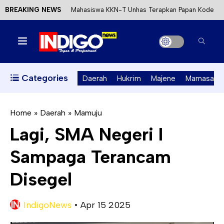
BREAKING NEWS
Mahasiswa KKN-T Unhas Terapkan Papan Kode
Etik Wisata di Pantai Lawere Desa Lotang Salo
Satu DPO Pengeroyokan SPBU Tapalang
Ditangkap, Satu Lagi Kabur ke Kalimantan
Categories
Daerah
Hukrim
Majene
Mamasa
Dinas ESDM Sulbar Siap Perkuat Integrasi
Perizinan Air Tanah melalui Aplikasi SAPO
Home
»
Daerah
»
Mamuju
Lagi, SMA Negeri I
Kecewa Kapolresta Absen, APPK Mamuju
Sampaga Terancam
Soroti Kejanggalan Kasus Tambang Emas Ilegal
Disegel
IndigoNews
•
Apr 15 2025