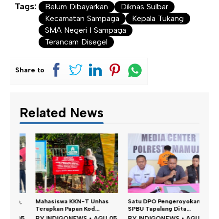
Tags:
Belum Dibayarkan
Diknas Sulbar
Kecamatan Sampaga
Kepala Tukang
SMA Negeri I Sampaga
Terancam Disegel
Share to
Related News
Dina
n,
Mahasiswa KKN-T Unhas
Satu DPO Pengeroyokan
Perku
Terapkan Papan Kod...
SPBU Tapalang Dita...
BY
 05
BY
INDIGONEWS
•
AGU 05
BY
INDIGONEWS
•
AGU 05