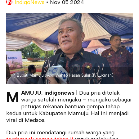
IndigoNews
•
Nov 05 2024
Pj Bupati Mamuju : Abd Wahab Hasan Sulur.(F/ Lukman)
M
AMUJU, indigonews
| Dua pria ditolak
warga setelah mengaku – mengaku sebagai
petugas rekanan bantuan gempa tahap
kedua untuk Kabupaten Mamuju. Hal ini menjadi
viral di Medsos.
Dua pria ini mendatangi rumah warga yang