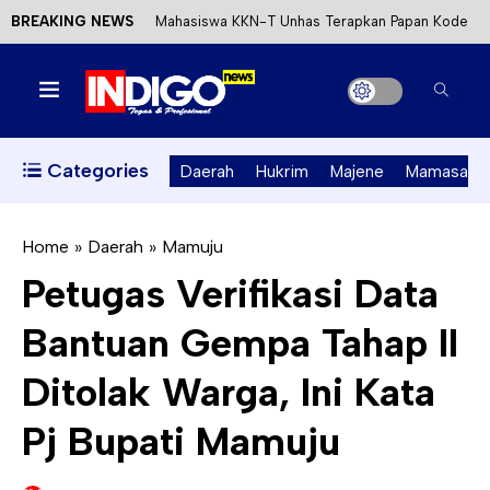
BREAKING NEWS
Mahasiswa KKN-T Unhas Terapkan Papan Kode
Etik Wisata di Pantai Lawere Desa Lotang Salo
Satu DPO Pengeroyokan SPBU Tapalang
Ditangkap, Satu Lagi Kabur ke Kalimantan
Categories
Daerah
Hukrim
Majene
Mamasa
Dinas ESDM Sulbar Siap Perkuat Integrasi
Perizinan Air Tanah melalui Aplikasi SAPO
Home
»
Daerah
»
Mamuju
Petugas Verifikasi Data
Kecewa Kapolresta Absen, APPK Mamuju
Bantuan Gempa Tahap II
Soroti Kejanggalan Kasus Tambang Emas Ilegal
Ditolak Warga, Ini Kata
Pj Bupati Mamuju