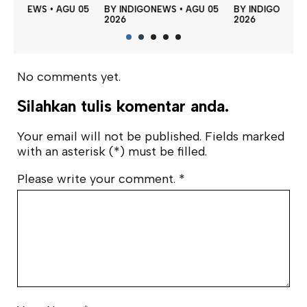
 05
BY
INDIGONEWS
•
AGU 05
BY
INDIGONEWS
•
AGU 05
BY
2026
2026
202
No comments yet.
Silahkan tulis komentar anda.
Your email will not be published. Fields marked
with an asterisk (*) must be filled.
Please write your comment.
*