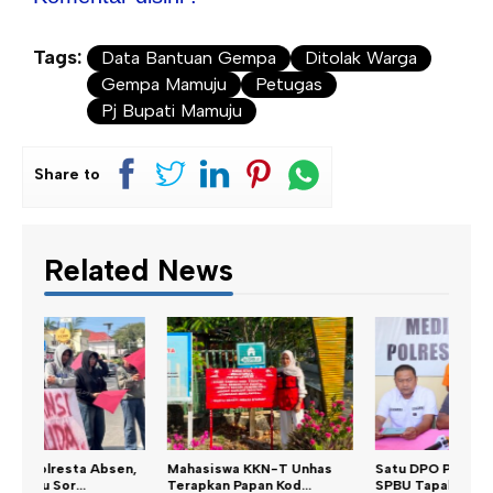
Tags:
Data Bantuan Gempa
Ditolak Warga
Gempa Mamuju
Petugas
Pj Bupati Mamuju
Share to
Related News
n,
Mahasiswa KKN-T Unhas
Satu DPO Pengeroyokan
Dina
Terapkan Papan Kod...
SPBU Tapalang Dita...
Perku