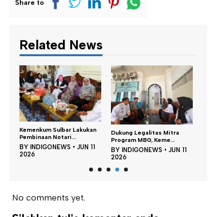
Share to
Related News
ukan
Tenaga Ahli Kementan RI
Dukung Legalitas Mitra
Apresiasi CV Mar...
Program MBG, Keme...
N 11
BY
INDIGONEWS
•
MEI 14
BY
INDIGONEWS
•
JUN 11
2026
2026
No comments yet.