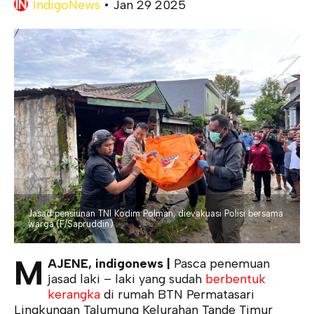
IndigoNews
•
Jan 29 2025
Jasad pensiunan TNI Kodim Polman, dievakuasi Polisi bersama
warga.(F/Sapruddin)
M
AJENE, indigonews |
Pasca penemuan
jasad laki – laki yang sudah
berbentuk
kerangka
di rumah BTN Permatasari
Lingkungan Talumung Kelurahan Tande Timur