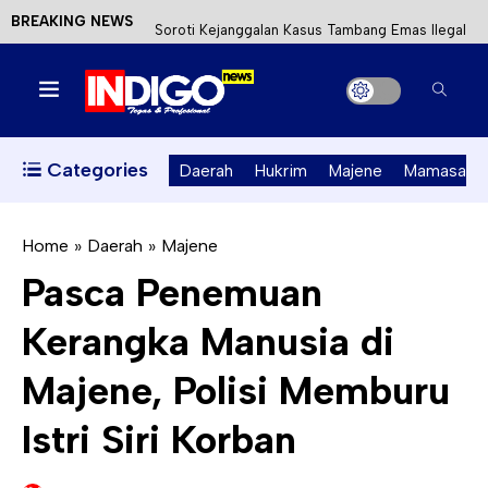
BREAKING NEWS
Mahasiswa KKN-T Unhas Terapkan Papan Kode
Etik Wisata di Pantai Lawere Desa Lotang Salo
Satu DPO Pengeroyokan SPBU Tapalang
Ditangkap, Satu Lagi Kabur ke Kalimantan
Categories
Daerah
Hukrim
Majene
Mamasa
Dinas ESDM Sulbar Siap Perkuat Integrasi
Perizinan Air Tanah melalui Aplikasi SAPO
Home
»
Daerah
»
Majene
Pasca Penemuan
Kecewa Kapolresta Absen, APPK Mamuju
Kerangka Manusia di
Soroti Kejanggalan Kasus Tambang Emas Ilegal
Majene, Polisi Memburu
Istri Siri Korban