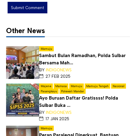
Other News
Mamuju
Sambut Bulan Ramadhan, Polda Sulbar
Bersama Mah...
BY
INDIGONEWS
27 FEB 2025
Majene
Mamasa
Mamuju
Mamuju Tengah
Nasional
Pasangkayu
Polewali Mandar
Ayo Buruan Daftar Gratissss! Polda
Sulbar Buka ...
BY
INDIGONEWS
17 JAN 2025
Mamuju
Peran Paralegal Diperkuat, Bantuan