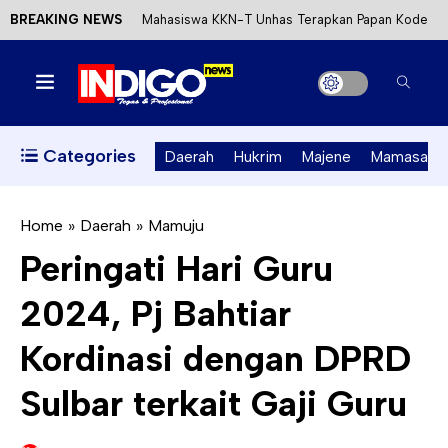
BREAKING NEWS
Mahasiswa KKN-T Unhas Terapkan Papan Kode
Etik Wisata di Pantai Lawere Desa Lotang Salo
Satu DPO Pengeroyokan SPBU Tapalang
Ditangkap, Satu Lagi Kabur ke Kalimantan
Categories
Daerah
Hukrim
Majene
Mamasa
Dinas ESDM Sulbar Siap Perkuat Integrasi
Perizinan Air Tanah melalui Aplikasi SAPO
Home
»
Daerah
»
Mamuju
Peringati Hari Guru
Kecewa Kapolresta Absen, APPK Mamuju
2024, Pj Bahtiar
Soroti Kejanggalan Kasus Tambang Emas Ilegal
Kordinasi dengan DPRD
Sulbar terkait Gaji Guru