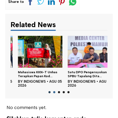
Share to
Related News
Dina
n,
Mahasiswa KKN-T Unhas
Satu DPO Pengeroyokan
Perku
Terapkan Papan Kod...
SPBU Tapalang Dita...
BY
 05
BY
INDIGONEWS
•
AGU 05
BY
INDIGONEWS
•
AGU 05
202
2026
2026
No comments yet.