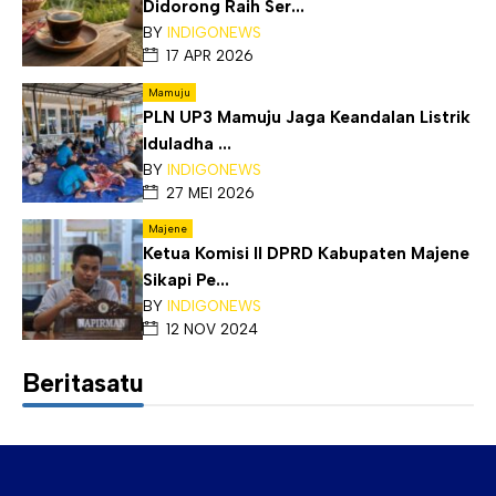
Didorong Raih Ser...
BY
INDIGONEWS
17 APR 2026
Mamuju
PLN UP3 Mamuju Jaga Keandalan Listrik
Iduladha ...
BY
INDIGONEWS
27 MEI 2026
Majene
Ketua Komisi II DPRD Kabupaten Majene
Sikapi Pe...
BY
INDIGONEWS
12 NOV 2024
Beritasatu