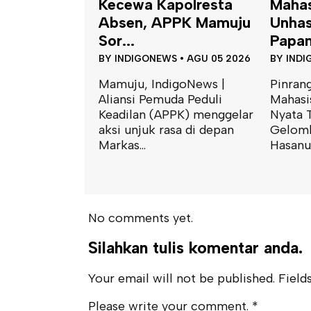
polresta
Mahasiswa KKN-T
Satu
PPK Mamuju
Unhas Terapkan
Peng
Papan Kod...
Tapala
S
•
AGU 05 2026
BY
INDIGONEWS
•
AGU 05 2026
BY
INDI
igoNews |
Pinrang, IndigoNews |
Mamuju
da Peduli
Mahasiswa Kuliah Kerja
Polres
PPK) menggelar
Nyata Tematik (KKN-T)
mengge
asa di depan
Gelombang 116 Universitas
terkait
Hasanud...
penangk
No comments yet.
Silahkan tulis komentar anda.
Your email will not be published. Fields
Please write your comment.
*