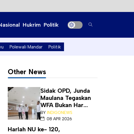
Nasional
Hukrim
Politik
yu
Polewali Mandar
Politik
Other News
Sidak OPD, Junda
Maulana Tegaskan
WFA Bukan Har...
BY
INDIGONEWS
08 APR 2026
Harlah NU ke- 120,