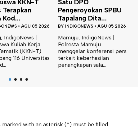
 DPO
Dinas ESDM Sulbar
B
eroyokan SPBU
Siap Perkuat
T
ng Dita...
Integrasi...
J
GONEWS
•
AGU 05 2026
BY
INDIGONEWS
•
JUL 31 2026
B
, IndigoNews |
Mamuju, IndigoNews |
M
ta Mamuju
Kepala Bidang Geologi dan
K
lar konferensi pers
Air Tanah Dinas Energi dan
I
 keberhasilan
Sumber Daya Mineral
S
apan sala...
(ESDM)...
m
 marked with an asterisk (*) must be filled.