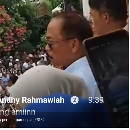
perhitungan cepat.(F/SS)