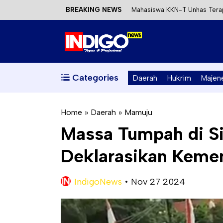
BREAKING NEWS
Mahasiswa KKN-T Unhas Terap
Satu DPO Pengeroyokan SPBU 
Dinas ESDM Sulbar Siap Perkua
Kecewa Kapolresta Absen, AP
Categories
Daerah
Hukrim
Majen
Home
»
Daerah
»
Mamuju
Massa Tumpah di 
Deklarasikan Keme
IndigoNews
•
Nov 27 2024