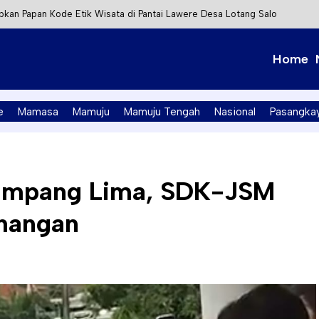
kan Papan Kode Etik Wisata di Pantai Lawere Desa Lotang Salo
Tapalang Ditangkap, Satu Lagi Kabur ke Kalimantan
Home
t Integrasi Perizinan Air Tanah melalui Aplikasi SAPO
PK Mamuju Soroti Kejanggalan Kasus Tambang Emas Ilegal
e
Mamasa
Mamuju
Mamuju Tengah
Nasional
Pasangka
Simpang Lima, SDK-JSM
nangan