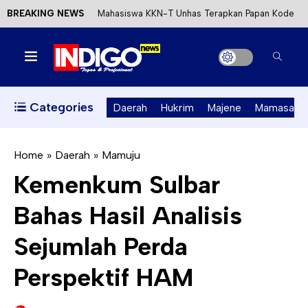
BREAKING NEWS
Mahasiswa KKN-T Unhas Terapkan Papan Kode
Etik Wisata di Pantai Lawere Desa Lotang Salo
Satu DPO Pengeroyokan SPBU Tapalang
Ditangkap, Satu Lagi Kabur ke Kalimantan
Categories
Daerah
Hukrim
Majene
Mamasa
Dinas ESDM Sulbar Siap Perkuat Integrasi
Perizinan Air Tanah melalui Aplikasi SAPO
Home
»
Daerah
»
Mamuju
Kemenkum Sulbar
Kecewa Kapolresta Absen, APPK Mamuju
Bahas Hasil Analisis
Soroti Kejanggalan Kasus Tambang Emas Ilegal
Sejumlah Perda
Perspektif HAM