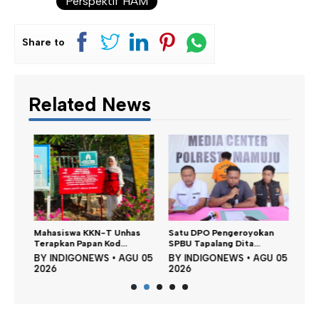
Perspektif HAM
Share to
Related News
Dina
n,
Mahasiswa KKN-T Unhas
Satu DPO Pengeroyokan
Perku
Terapkan Papan Kod...
SPBU Tapalang Dita...
BY
 05
BY
INDIGONEWS
•
AGU 05
BY
INDIGONEWS
•
AGU 05
202
2026
2026