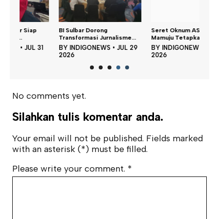
BI Sulbar Dorong
Seret Oknum ASN, Polresta
Transformasi Jurnalisme...
Mamuju Tetapka...
31
BY
INDIGONEWS
•
JUL 29
BY
INDIGONEWS
•
JUL 28
2026
2026
No comments yet.
Silahkan tulis komentar anda.
Your email will not be published. Fields marked
with an asterisk (*) must be filled.
Please write your comment.
*