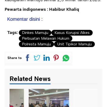
Pewarta indigonews : Habibur Khaliq
Komentar disini :
Tags:
Dinkes Mamuju
Kasus Korupsi Alkes
Perbuatan Melawan Hukum
Polresta Mamuju
Unit Tipikor Mamuju
Share to
Related News