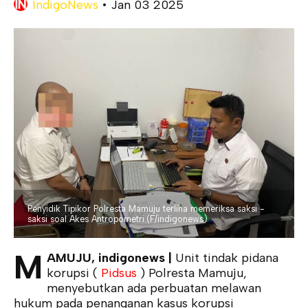
IndigoNews
•
Jan 03 2025
Penyidik Tipikor Polresta Mamuju terliha memeriksa saksi -
saksi soal Akes Antropometri.(F/indigonews)
M
AMUJU, indigonews |
Unit tindak pidana
korupsi (
Pidsus
) Polresta Mamuju,
menyebutkan ada perbuatan melawan
hukum pada penanganan kasus korupsi