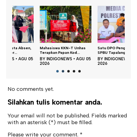
n,
Mahasiswa KKN-T Unhas
Satu DPO Pengeroyokan
Dina
Terapkan Papan Kod...
SPBU Tapalang Dita...
Perku
 05
BY
INDIGONEWS
•
AGU 05
BY
INDIGONEWS
•
AGU 05
BY
2026
2026
202
No comments yet.
Silahkan tulis komentar anda.
Your email will not be published. Fields marked
with an asterisk (*) must be filled.
Please write your comment.
*