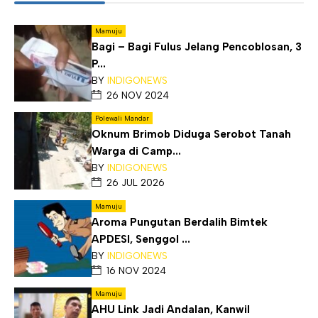
Mamuju
Bagi – Bagi Fulus Jelang Pencoblosan, 3
P...
BY
INDIGONEWS
26 NOV 2024
Polewali Mandar
Oknum Brimob Diduga Serobot Tanah
Warga di Camp...
BY
INDIGONEWS
26 JUL 2026
Mamuju
Aroma Pungutan Berdalih Bimtek
APDESI, Senggol ...
BY
INDIGONEWS
16 NOV 2024
Mamuju
AHU Link Jadi Andalan, Kanwil