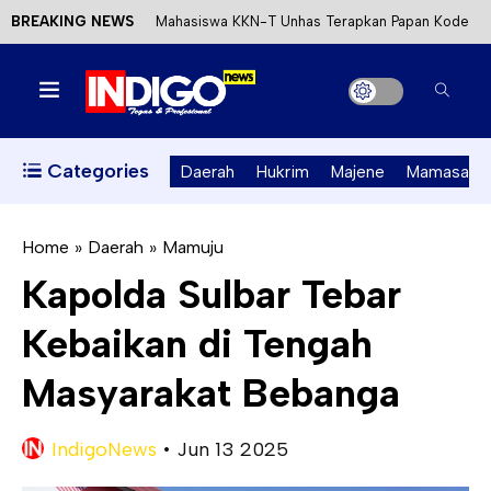
BREAKING NEWS
Mahasiswa KKN-T Unhas Terapkan Papan Kode
Etik Wisata di Pantai Lawere Desa Lotang Salo
Satu DPO Pengeroyokan SPBU Tapalang
Ditangkap, Satu Lagi Kabur ke Kalimantan
Categories
Daerah
Hukrim
Majene
Mamasa
Dinas ESDM Sulbar Siap Perkuat Integrasi
Perizinan Air Tanah melalui Aplikasi SAPO
Home
»
Daerah
»
Mamuju
Kapolda Sulbar Tebar
Kecewa Kapolresta Absen, APPK Mamuju
Kebaikan di Tengah
Soroti Kejanggalan Kasus Tambang Emas Ilegal
Masyarakat Bebanga
IndigoNews
•
Jun 13 2025