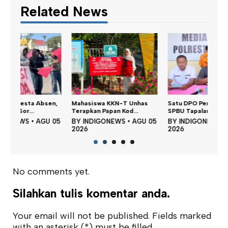
Related News
Dina
n,
Mahasiswa KKN-T Unhas
Satu DPO Pengeroyokan
Perku
Terapkan Papan Kod...
SPBU Tapalang Dita...
BY
 05
BY
INDIGONEWS
•
AGU 05
BY
INDIGONEWS
•
AGU 05
202
2026
2026
No comments yet.
Silahkan tulis komentar anda.
Your email will not be published. Fields marked
with an asterisk (*) must be filled.