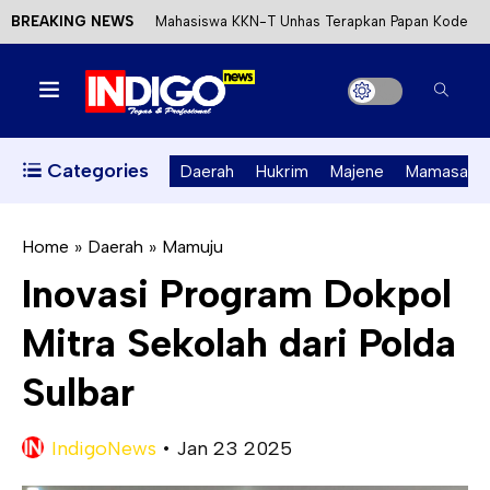
BREAKING NEWS
Mahasiswa KKN-T Unhas Terapkan Papan Kode
Etik Wisata di Pantai Lawere Desa Lotang Salo
Satu DPO Pengeroyokan SPBU Tapalang
Ditangkap, Satu Lagi Kabur ke Kalimantan
Categories
Daerah
Hukrim
Majene
Mamasa
Dinas ESDM Sulbar Siap Perkuat Integrasi
Perizinan Air Tanah melalui Aplikasi SAPO
Home
»
Daerah
»
Mamuju
Inovasi Program Dokpol
Kecewa Kapolresta Absen, APPK Mamuju
Mitra Sekolah dari Polda
Soroti Kejanggalan Kasus Tambang Emas Ilegal
Sulbar
IndigoNews
•
Jan 23 2025