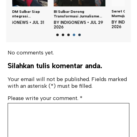
BI Sulbar Dorong
Seret Oknum ASN, Polresta
Transformasi Jurnalisme...
Mamuju Tetapka...
31
BY
INDIGONEWS
•
JUL 29
BY
INDIGONEWS
•
JUL 28
2026
2026
No comments yet.
Silahkan tulis komentar anda.
Your email will not be published. Fields marked
with an asterisk (*) must be filled.
Please write your comment.
*