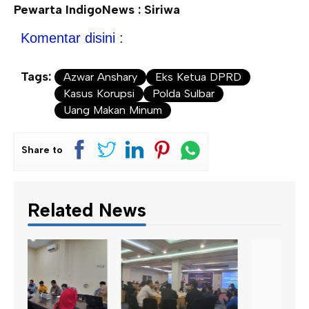
Pewarta IndigoNews : Siriwa
Komentar disini :
Tags:
Azwar Anshary
Eks Ketua DPRD
Kasus Korupsi
Polda Sulbar
Uang Makan Minum
Share to
Related News