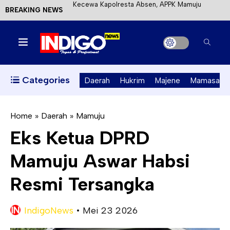
BREAKING NEWS
Mahasiswa KKN-T Unhas Terapkan Papan Kode
Etik Wisata di Pantai Lawere Desa Lotang Salo
Satu DPO Pengeroyokan SPBU Tapalang
Ditangkap, Satu Lagi Kabur ke Kalimantan
Categories
Daerah
Hukrim
Majene
Mamasa
Dinas ESDM Sulbar Siap Perkuat Integrasi
Perizinan Air Tanah melalui Aplikasi SAPO
Home
»
Daerah
»
Mamuju
Eks Ketua DPRD
Kecewa Kapolresta Absen, APPK Mamuju
Mamuju Aswar Habsi
Soroti Kejanggalan Kasus Tambang Emas Ilegal
Resmi Tersangka
IndigoNews
•
Mei 23 2026