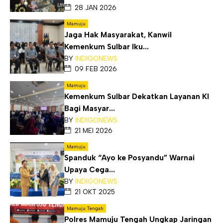
28 JAN 2026
Mamuju
Jaga Hak Masyarakat, Kanwil
Kemenkum Sulbar Iku...
BY
INDIGONEWS
09 FEB 2026
Mamuju
Kemenkum Sulbar Dekatkan Layanan KI
Bagi Masyar...
BY
INDIGONEWS
21 MEI 2026
Mamuju
Spanduk “Ayo ke Posyandu” Warnai
Upaya Cega...
BY
INDIGONEWS
21 OKT 2025
Mamuju Tengah
Polres Mamuju Tengah Ungkap Jaringan