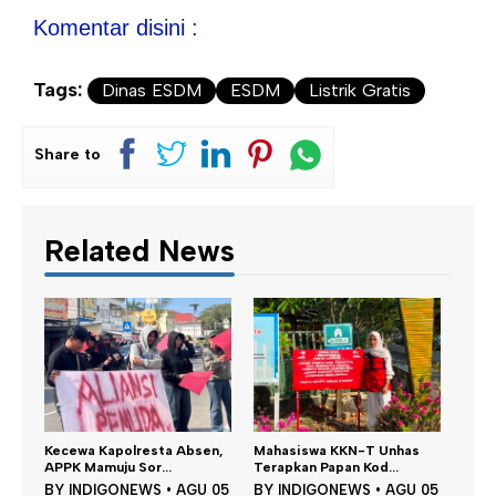
Komentar disini :
Tags:
Dinas ESDM
ESDM
Listrik Gratis
Share to
Related News
D
bsen,
Mahasiswa KKN-T Unhas
Satu DPO Pengeroyokan
P
Terapkan Papan Kod...
SPBU Tapalang Dita...
GU 05
BY
INDIGONEWS
•
AGU 05
BY
INDIGONEWS
•
AGU 05