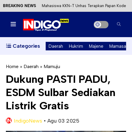
BREAKING NEWS
Mahasiswa KKN-T Unhas Terapkan Papan Kode
Etik Wisata di Pantai Lawere Desa Lotang Salo
Satu DPO Pengeroyokan SPBU Tapalang
Ditangkap, Satu Lagi Kabur ke Kalimantan
Categories
Daerah
Hukrim
Majene
Mamasa
Dinas ESDM Sulbar Siap Perkuat Integrasi
Perizinan Air Tanah melalui Aplikasi SAPO
Home
»
Daerah
»
Mamuju
Dukung PASTI PADU,
Kecewa Kapolresta Absen, APPK Mamuju
ESDM Sulbar Sediakan
Soroti Kejanggalan Kasus Tambang Emas Ilegal
Listrik Gratis
IndigoNews
•
Agu 03 2025