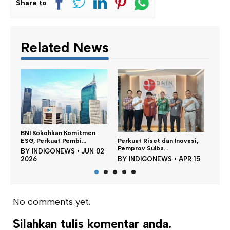
Share to
Related News
omitmen
Perkuat Riset dan Inovasi,
Kakanwil Kemenkum Sulbar
bi...
Pemprov Sulba...
Perkuat Kapasit...
S
•
JUN 02
BY
INDIGONEWS
•
APR 15
BY
INDIGONEWS
•
APR 09
2026
2026
No comments yet.
Silahkan tulis komentar anda.