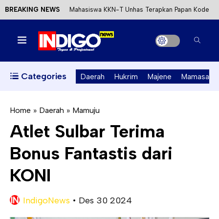
BREAKING NEWS
Mahasiswa KKN-T Unhas Terapkan Papan Kode
Etik Wisata di Pantai Lawere Desa Lotang Salo
Satu DPO Pengeroyokan SPBU Tapalang
Ditangkap, Satu Lagi Kabur ke Kalimantan
Categories
Daerah
Hukrim
Majene
Mamasa
Dinas ESDM Sulbar Siap Perkuat Integrasi
Perizinan Air Tanah melalui Aplikasi SAPO
Home
»
Daerah
»
Mamuju
Atlet Sulbar Terima
Kecewa Kapolresta Absen, APPK Mamuju
Bonus Fantastis dari
Soroti Kejanggalan Kasus Tambang Emas Ilegal
KONI
IndigoNews
•
Des 30 2024