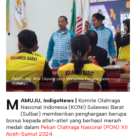
Pelatih dan Atlet Dayung yang Menerima Penghargaan,
(F/Adhji).
M
AMUJU, IndigoNews |
Komite Olahraga
Nasional Indonesia (KONI) Sulawesi Barat
(Sulbar) memberikan penghargaan berupa
bonus kepada atlet-atlet yang berhasil meraih
medali dalam
Pekan Olahraga Nasional (PON) XII
Aceh-Sumut 2024
.