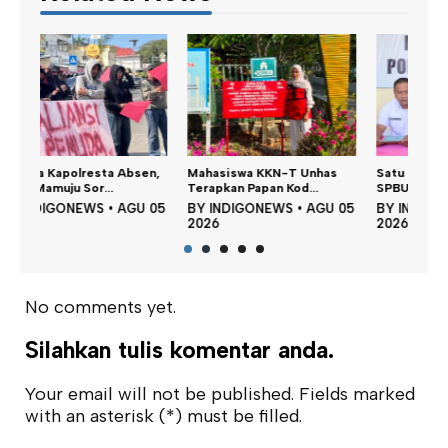
Dina
n,
Mahasiswa KKN-T Unhas
Satu DPO Pengeroyokan
Perku
Terapkan Papan Kod...
SPBU Tapalang Dita...
BY
 05
BY
INDIGONEWS
•
AGU 05
BY
INDIGONEWS
•
AGU 05
202
2026
2026
No comments yet.
Silahkan tulis komentar anda.
Your email will not be published. Fields marked
with an asterisk (*) must be filled.