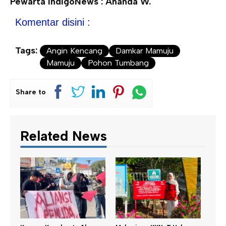
Pewarta IndigoNews : Ananda W.
Komentar disini :
Tags:
Angin Kencang
Damkar Mamuju
Mamuju
Pohon Tumbang
Share to
Related News