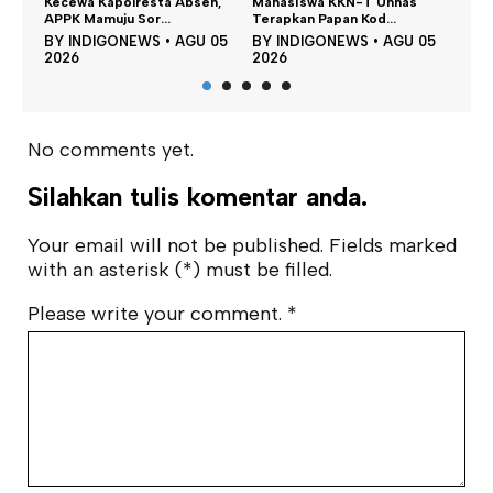
bsen,
Mahasiswa KKN-T Unhas
Satu DPO Pengeroyokan
D
Terapkan Papan Kod...
SPBU Tapalang Dita...
Pe
GU 05
BY
INDIGONEWS
•
AGU 05
BY
INDIGONEWS
•
AGU 05
B
2026
2026
2
No comments yet.
Silahkan tulis komentar anda.
Your email will not be published. Fields marked
with an asterisk (*) must be filled.
Please write your comment.
*