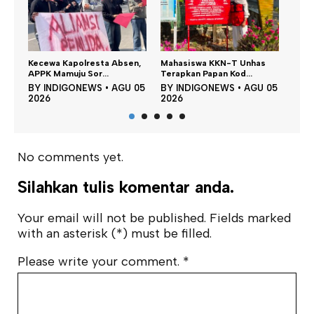
bsen,
Mahasiswa KKN-T Unhas
Satu DPO Pengeroyokan
D
Terapkan Papan Kod...
SPBU Tapalang Dita...
P
GU 05
BY
INDIGONEWS
•
AGU 05
BY
INDIGONEWS
•
AGU 05
2026
2026
2
No comments yet.
Silahkan tulis komentar anda.
Your email will not be published. Fields marked
with an asterisk (*) must be filled.
Please write your comment.
*