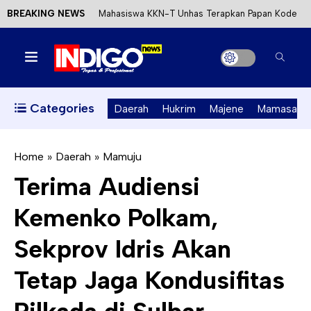
BREAKING NEWS
Mahasiswa KKN-T Unhas Terapkan Papan Kode
Etik Wisata di Pantai Lawere Desa Lotang Salo
Satu DPO Pengeroyokan SPBU Tapalang
Ditangkap, Satu Lagi Kabur ke Kalimantan
Categories
Daerah
Hukrim
Majene
Mamasa
Dinas ESDM Sulbar Siap Perkuat Integrasi
Perizinan Air Tanah melalui Aplikasi SAPO
Home
»
Daerah
»
Mamuju
Terima Audiensi
Kecewa Kapolresta Absen, APPK Mamuju
Kemenko Polkam,
Soroti Kejanggalan Kasus Tambang Emas Ilegal
Sekprov Idris Akan
Tetap Jaga Kondusifitas