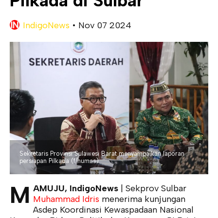
Pilkada di Sulbar
IndigoNews
•
Nov 07 2024
Sekretaris Provinsi Sulawesi Barat menyampaikan laporan
persiapan Pilkada (f/humas)
M
AMUJU, IndigoNews
| Sekprov Sulbar
Muhammad Idris
menerima kunjungan
Asdep Koordinasi Kewaspadaan Nasional