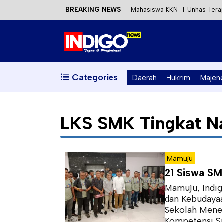
BREAKING NEWS
Mahasiswa KKN-T Unhas Terap
Satu DPO Pengeroyokan SPBU 
Dinas ESDM Sulbar Siap Perkua
Kecewa Kapolresta Absen, AP
Categories
Daerah
Hukrim
Majen
LKS SMK Tingkat Na
Mamuju
21 Siswa SM
Mamuju, Indig
dan Kebudayaa
Sekolah Menen
Kompetensi Sis