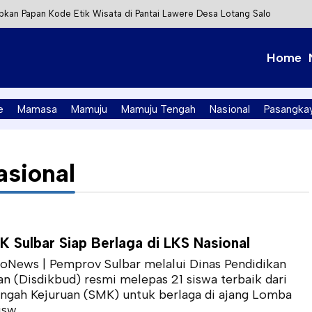
kan Papan Kode Etik Wisata di Pantai Lawere Desa Lotang Salo
Tapalang Ditangkap, Satu Lagi Kabur ke Kalimantan
Home
t Integrasi Perizinan Air Tanah melalui Aplikasi SAPO
PK Mamuju Soroti Kejanggalan Kasus Tambang Emas Ilegal
e
Mamasa
Mamuju
Mamuju Tengah
Nasional
Pasangka
sional
K Sulbar Siap Berlaga di LKS Nasional
oNews | Pemprov Sulbar melalui Dinas Pendidikan
n (Disdikbud) resmi melepas 21 siswa terbaik dari
gah Kejuruan (SMK) untuk berlaga di ajang Lomba
w...