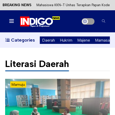
BREAKING NEWS
Mahasiswa KKN-T Unhas Terapkan Papan Kode
Etik Wisata di Pantai Lawere Desa Lotang Salo
Satu DPO Pengeroyokan SPBU Tapalang
Ditangkap, Satu Lagi Kabur ke Kalimantan
Categories
Daerah
Hukrim
Majene
Mamasa
Dinas ESDM Sulbar Siap Perkuat Integrasi
Perizinan Air Tanah melalui Aplikasi SAPO
Literasi Daerah
Kecewa Kapolresta Absen, APPK Mamuju
Soroti Kejanggalan Kasus Tambang Emas Ilegal
Mamuju