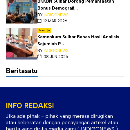
BKKBN Sulbar Dorong Pemanfaatan
Bonus Demografi...
BY
INDIGONEWS
12 MAR 2026
Mamuju
Kemenkum Sulbar Bahas Hasil Analisis
Sejumlah P...
BY
INDIGONEWS
08 JUN 2026
Beritasatu
INFO REDAKSI
Jika ada pihak - pihak yang merasa dirugikan
atau keberatan dengan penayangan artikel atau
berita yang dirilis media kami ( INDIGONEWS ).