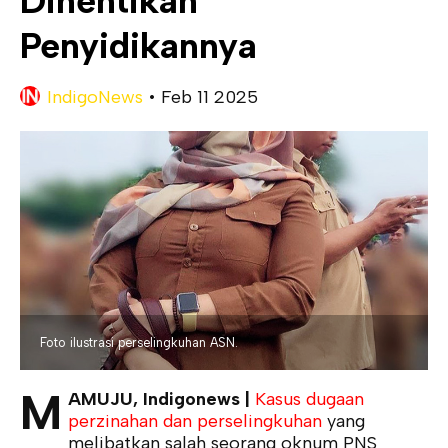
Dihentikan
Penyidikannya
IndigoNews
•
Feb 11 2025
Foto ilustrasi perselingkuhan ASN.
M
AMUJU, Indigonews |
Kasus dugaan
perzinahan dan perselingkuhan
yang
melibatkan salah seorang oknum PNS