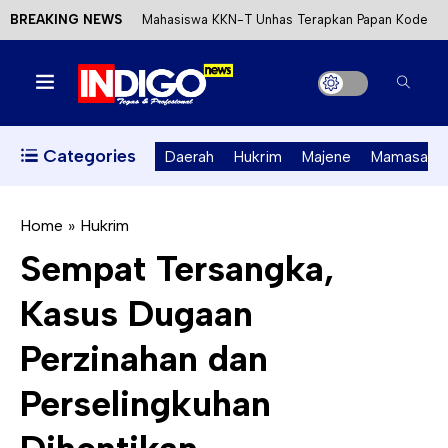
BREAKING NEWS
Mahasiswa KKN-T Unhas Terapkan Papan Kode
Etik Wisata di Pantai Lawere Desa Lotang Salo
Satu DPO Pengeroyokan SPBU Tapalang
Ditangkap, Satu Lagi Kabur ke Kalimantan
Categories
Daerah
Hukrim
Majene
Mamasa
Dinas ESDM Sulbar Siap Perkuat Integrasi
Perizinan Air Tanah melalui Aplikasi SAPO
Home
»
Hukrim
Sempat Tersangka,
Kecewa Kapolresta Absen, APPK Mamuju
Kasus Dugaan
Soroti Kejanggalan Kasus Tambang Emas Ilegal
Perzinahan dan
Perselingkuhan