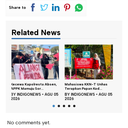
Share to
Related News
en,
Mahasiswa KKN-T Unhas
Satu DPO Pengeroyokan
Din
Terapkan Papan Kod...
SPBU Tapalang Dita...
Per
U 05
BY
INDIGONEWS
•
AGU 05
BY
INDIGONEWS
•
AGU 05
BY
2026
2026
20
No comments yet.