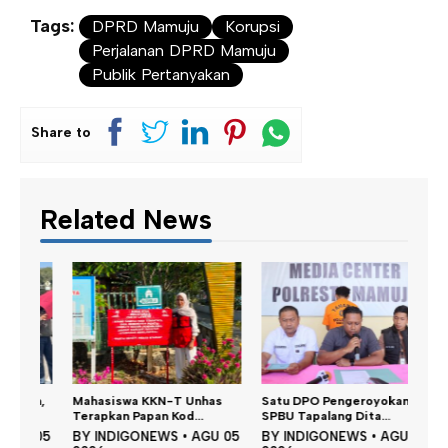
Tags:
DPRD Mamuju
Korupsi
Perjalanan DPRD Mamuju
Publik Pertanyakan
Share to
Related News
n,
Mahasiswa KKN-T Unhas
Satu DPO Pengeroyokan
Dina
Terapkan Papan Kod...
SPBU Tapalang Dita...
Perku
 05
BY
INDIGONEWS
•
AGU 05
BY
INDIGONEWS
•
AGU 05
BY