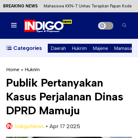
BREAKING NEWS
Mahasiswa KKN-T Unhas Terapkan Papan Kode
Etik Wisata di Pantai Lawere Desa Lotang Salo
Satu DPO Pengeroyokan SPBU Tapalang
Ditangkap, Satu Lagi Kabur ke Kalimantan
Categories
Daerah
Hukrim
Majene
Mamasa
Dinas ESDM Sulbar Siap Perkuat Integrasi
Perizinan Air Tanah melalui Aplikasi SAPO
Home
»
Hukrim
Publik Pertanyakan
Kecewa Kapolresta Absen, APPK Mamuju
Kasus Perjalanan Dinas
Soroti Kejanggalan Kasus Tambang Emas Ilegal
DPRD Mamuju
IndigoNews
•
Apr 17 2025