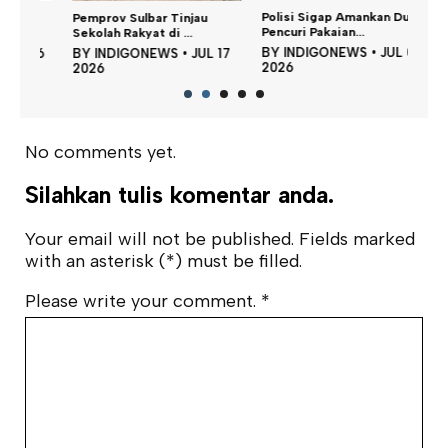
Taha
Pemprov Sulbar Tinjau
Polisi Sigap Amankan Dua
Kali 
Sekolah Rakyat di ...
Pencuri Pakaian...
BY
26
BY
INDIGONEWS
•
JUL 17
BY
INDIGONEWS
•
JUL 05
202
2026
2026
No comments yet.
Silahkan tulis komentar anda.
Your email will not be published. Fields marked
with an asterisk (*) must be filled.
Please write your comment.
*