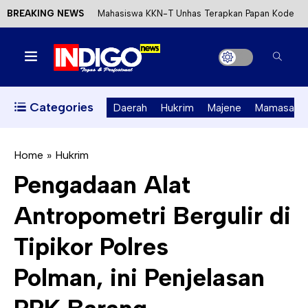
BREAKING NEWS
Mahasiswa KKN-T Unhas Terapkan Papan Kode
Etik Wisata di Pantai Lawere Desa Lotang Salo
Satu DPO Pengeroyokan SPBU Tapalang
Ditangkap, Satu Lagi Kabur ke Kalimantan
Categories
Daerah
Hukrim
Majene
Mamasa
Dinas ESDM Sulbar Siap Perkuat Integrasi
Perizinan Air Tanah melalui Aplikasi SAPO
Home
»
Hukrim
Pengadaan Alat
Kecewa Kapolresta Absen, APPK Mamuju
Antropometri Bergulir di
Soroti Kejanggalan Kasus Tambang Emas Ilegal
Tipikor Polres
Polman, ini Penjelasan