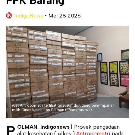
PPK Barang
IndigoNews
•
Mei 28 2025
Alat Antropometri terlihat tersusun digudang penyimpanan
milik Dinas Kesehatan Polman.(F/indigonews)
P
OLMAN, Indigonews |
Proyek pengadaan
alat kesehatan ( Alkes )
Antropometri
pada