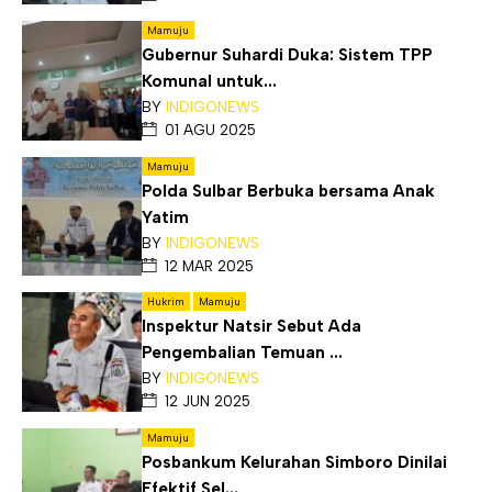
Mamuju
Gubernur Suhardi Duka: Sistem TPP
Komunal untuk...
BY
INDIGONEWS
01 AGU 2025
Mamuju
Polda Sulbar Berbuka bersama Anak
Yatim
BY
INDIGONEWS
12 MAR 2025
Hukrim
Mamuju
Inspektur Natsir Sebut Ada
Pengembalian Temuan ...
BY
INDIGONEWS
12 JUN 2025
Mamuju
Posbankum Kelurahan Simboro Dinilai
Efektif Sel...