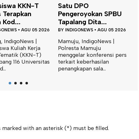
siswa KKN-T
Satu DPO
 Terapkan
Pengeroyokan SPBU
 Kod...
Tapalang Dita...
GONEWS
•
AGU 05 2026
BY
INDIGONEWS
•
AGU 05 2026
, IndigoNews |
Mamuju, IndigoNews |
swa Kuliah Kerja
Polresta Mamuju
Tematik (KKN-T)
menggelar konferensi pers
D
ang 116 Universitas
terkait keberhasilan
S
...
penangkapan sala...
I
B
M
K
A
S
(
 marked with an asterisk (*) must be filled.