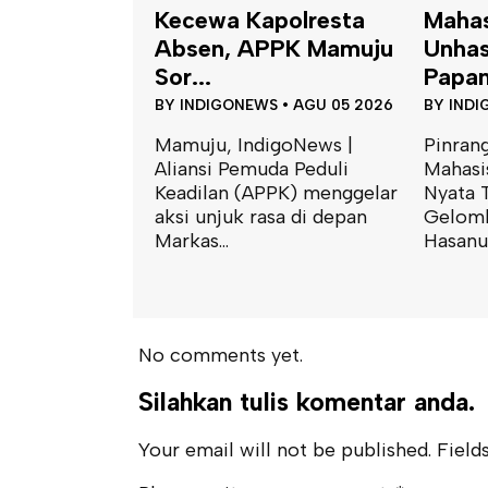
Kecewa Kapolresta
Maha
Absen, APPK Mamuju
Unhas
Sor...
Papan
BY
INDIGONEWS
•
AGU 05 2026
BY
INDI
Mamuju, IndigoNews |
Pinrang
Aliansi Pemuda Peduli
Mahasi
Keadilan (APPK) menggelar
Nyata 
aksi unjuk rasa di depan
Gelomb
Markas...
Hasanud
No comments yet.
Silahkan tulis komentar anda.
Your email will not be published. Fields