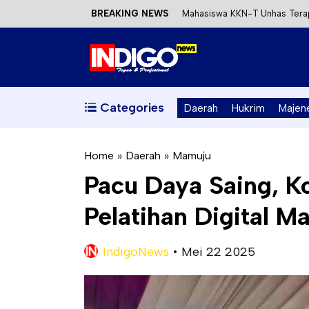
BREAKING NEWS
Mahasiswa KKN-T Unhas Terap
Satu DPO Pengeroyokan SPBU 
Dinas ESDM Sulbar Siap Perkua
Kecewa Kapolresta Absen, AP
Categories
Daerah
Hukrim
Majen
Home
»
Daerah
»
Mamuju
Pacu Daya Saing, K
Pelatihan Digital 
IndigoNews
•
Mei 22 2025