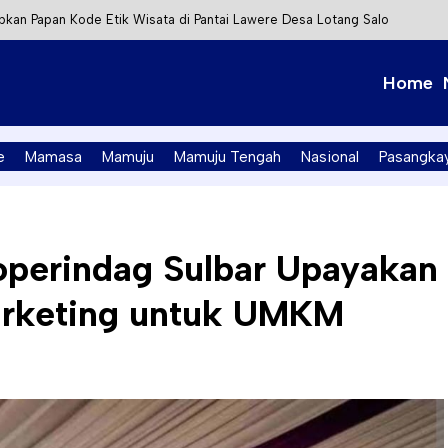
kan Papan Kode Etik Wisata di Pantai Lawere Desa Lotang Salo
Tapalang Ditangkap, Satu Lagi Kabur ke Kalimantan
Home
t Integrasi Perizinan Air Tanah melalui Aplikasi SAPO
PK Mamuju Soroti Kejanggalan Kasus Tambang Emas Ilegal
e
Mamasa
Mamuju
Mamuju Tengah
Nasional
Pasangka
operindag Sulbar Upayakan
Marketing untuk UMKM