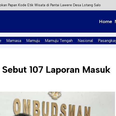
kan Papan Kode Etik Wisata di Pantai Lawere Desa Lotang Salo
Tapalang Ditangkap, Satu Lagi Kabur ke Kalimantan
Home
t Integrasi Perizinan Air Tanah melalui Aplikasi SAPO
PK Mamuju Soroti Kejanggalan Kasus Tambang Emas Ilegal
e
Mamasa
Mamuju
Mamuju Tengah
Nasional
Pasangka
Sebut 107 Laporan Masuk