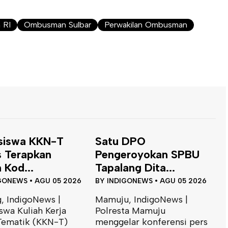
 RI
Ombusman Sulbar
Perwakilan Ombusman
siswa KKN-T
Satu DPO
 Terapkan
Pengeroyokan SPBU
 Kod...
Tapalang Dita...
GONEWS
•
AGU 05 2026
BY
INDIGONEWS
•
AGU 05 2026
, IndigoNews |
Mamuju, IndigoNews |
swa Kuliah Kerja
Polresta Mamuju
Tematik (KKN-T)
menggelar konferensi pers
D