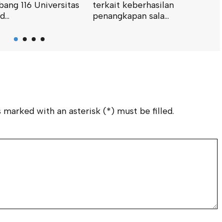
ang 116 Universitas
terkait keberhasilan
S
...
penangkapan sala...
I
B
M
K
A
S
(
 marked with an asterisk (*) must be filled.