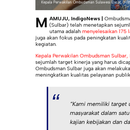
Kepala Perwakilan Ombudsman Sulawesi Barat, (F/
M
AMUJU, IndigoNews |
Ombudsman 
(Sulbar) telah menetapkan sejumlah
utama adalah
menyelesaikan 175 
juga akan fokus pada peningkatan kuali
kegiatan.
Kepala Perwakilan Ombudsman Sulbar, F
sejumlah target kinerja yang harus dicap
Ombudsman Sulbar juga akan melakukan k
meningkatkan kualitas pelayanan publik 
“Kami memiliki target 
masyarakat dalam satu t
kajian kebijakan dan dan 