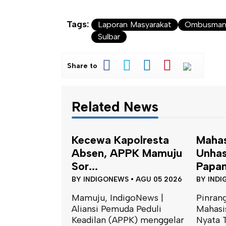
Tags:
Laporan Masyarakat
Ombusman
Sulbar
Share to
Related News
Kecewa Kapolresta
Maha
Absen, APPK Mamuju
Unhas
Sor...
Papan
BY
INDIGONEWS
•
AGU 05 2026
BY
INDI
Mamuju, IndigoNews |
Pinrang
Aliansi Pemuda Peduli
Mahasi
Keadilan (APPK) menggelar
Nyata 