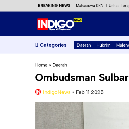
BREAKING NEWS
Mahasiswa KKN-T Unhas Terap
Satu DPO Pengeroyokan SPBU 
Dinas ESDM Sulbar Siap Perkua
Kecewa Kapolresta Absen, AP
Categories
Daerah
Hukrim
Majen
Home
»
Daerah
Ombudsman Sulbar 
IndigoNews
•
Feb 11 2025