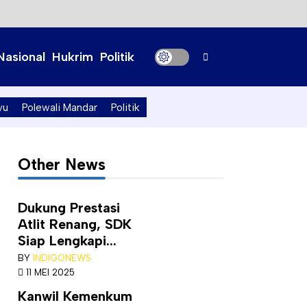
Nasional
Hukrim
Politik
yu
Polewali Mandar
Politik
Other News
Dukung Prestasi
Atlit Renang, SDK
Siap Lengkapi...
BY
INDIGONEWS
11 MEI 2025
Kanwil Kemenkum