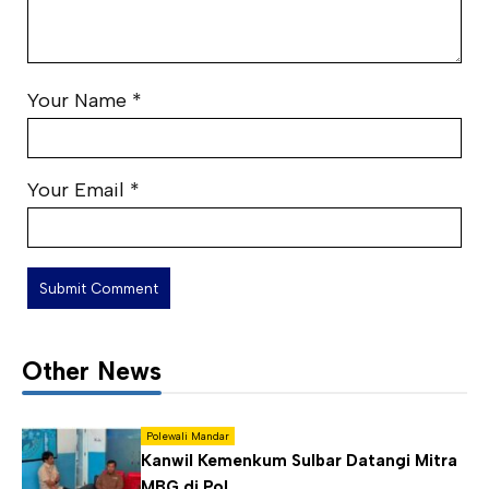
Your Name
*
Your Email
*
Other News
Polewali Mandar
Kanwil Kemenkum Sulbar Datangi Mitra
MBG di Pol...