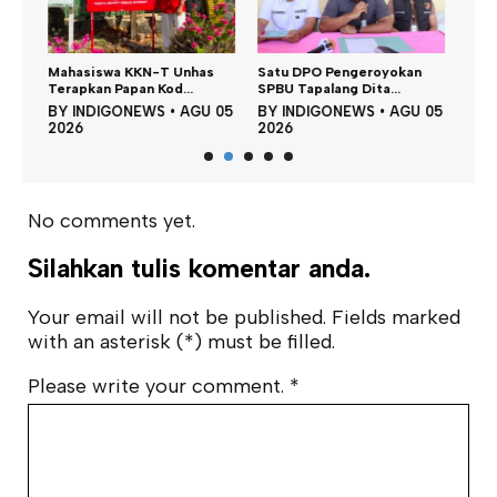
Dina
n,
Mahasiswa KKN-T Unhas
Satu DPO Pengeroyokan
Perku
Terapkan Papan Kod...
SPBU Tapalang Dita...
BY
 05
BY
INDIGONEWS
•
AGU 05
BY
INDIGONEWS
•
AGU 05
202
2026
2026
No comments yet.
Silahkan tulis komentar anda.
Your email will not be published. Fields marked
with an asterisk (*) must be filled.
Please write your comment.
*