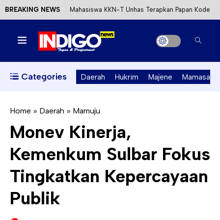
BREAKING NEWS
Mahasiswa KKN-T Unhas Terapkan Papan Kode
Etik Wisata di Pantai Lawere Desa Lotang Salo
Satu DPO Pengeroyokan SPBU Tapalang
Ditangkap, Satu Lagi Kabur ke Kalimantan
Categories
Daerah
Hukrim
Majene
Mamasa
Dinas ESDM Sulbar Siap Perkuat Integrasi
Perizinan Air Tanah melalui Aplikasi SAPO
Home
»
Daerah
»
Mamuju
Monev Kinerja,
Kecewa Kapolresta Absen, APPK Mamuju
Kemenkum Sulbar Fokus
Soroti Kejanggalan Kasus Tambang Emas Ilegal
Tingkatkan Kepercayaan
Publik