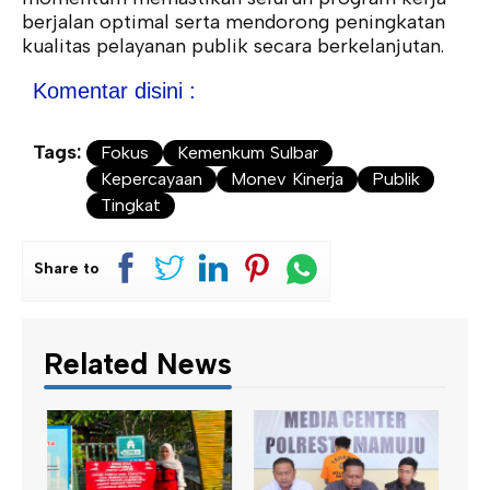
berjalan optimal serta mendorong peningkatan
kualitas pelayanan publik secara berkelanjutan.
Komentar disini :
Tags:
Fokus
Kemenkum Sulbar
Kepercayaan
Monev Kinerja
Publik
Tingkat
Share to
Related News