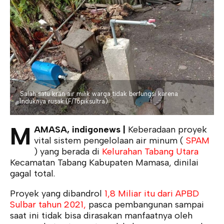
Salah satu kran air milik warga tidak berfungsi karena
induknya rusak.(F/Topiksultra)
M
AMASA, indigonews |
Keberadaan proyek
vital sistem pengelolaan air minum (
SPAM
) yang berada di
Kelurahan Tabang Utara
Kecamatan Tabang Kabupaten Mamasa, dinilai
gagal total.
Proyek yang dibandrol
1,8 Miliar itu dari APBD
Sulbar tahun 2021,
pasca pembangunan sampai
saat ini tidak bisa dirasakan manfaatnya oleh