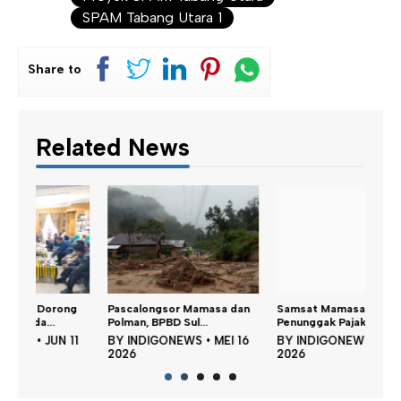
SPAM Tabang Utara 1
Share to
Related News
Suha
g
Pascalongsor Mamasa dan
Samsat Mamasa Sisir OPD
Jalan
Polman, BPBD Sul...
Penunggak Pajak
BY
11
BY
INDIGONEWS
•
MEI 16
BY
INDIGONEWS
•
MEI 06
202
2026
2026