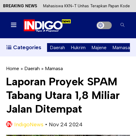
BREAKING NEWS
Mahasiswa KKN-T Unhas Terapkan Papan Kode
Etik Wisata di Pantai Lawere Desa Lotang Salo
Satu DPO Pengeroyokan SPBU Tapalang
Ditangkap, Satu Lagi Kabur ke Kalimantan
Categories
Daerah
Hukrim
Majene
Mamasa
Dinas ESDM Sulbar Siap Perkuat Integrasi
Perizinan Air Tanah melalui Aplikasi SAPO
Home
»
Daerah
»
Mamasa
Laporan Proyek SPAM
Kecewa Kapolresta Absen, APPK Mamuju
Tabang Utara 1,8 Miliar
Soroti Kejanggalan Kasus Tambang Emas Ilegal
Jalan Ditempat
IndigoNews
•
Nov 24 2024