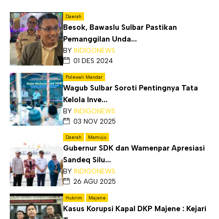
Daerah
Besok, Bawaslu Sulbar Pastikan
Pemanggilan Unda...
BY
INDIGONEWS
01 DES 2024
Polewali Mandar
Wagub Sulbar Soroti Pentingnya Tata
Kelola Inve...
BY
INDIGONEWS
03 NOV 2025
Daerah
Mamuju
Gubernur SDK dan Wamenpar Apresiasi
Sandeq Silu...
BY
INDIGONEWS
26 AGU 2025
Hukrim
Majene
Kasus Korupsi Kapal DKP Majene : Kejari