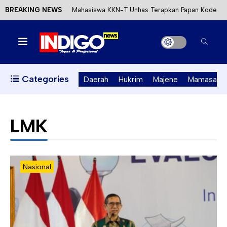
BREAKING NEWS
Mahasiswa KKN-T Unhas Terapkan Papan Kode
Etik Wisata di Pantai Lawere Desa Lotang Salo
Satu DPO Pengeroyokan SPBU Tapalang
Ditangkap, Satu Lagi Kabur ke Kalimantan
Categories
Daerah
Hukrim
Majene
Mamasa
Dinas ESDM Sulbar Siap Perkuat Integrasi
Perizinan Air Tanah melalui Aplikasi SAPO
LMK
Kecewa Kapolresta Absen, APPK Mamuju
Soroti Kejanggalan Kasus Tambang Emas Ilegal
Nasional