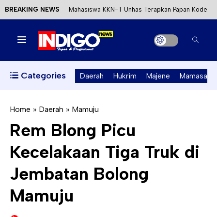
BREAKING NEWS
Mahasiswa KKN-T Unhas Terapkan Papan Kode
Etik Wisata di Pantai Lawere Desa Lotang Salo
Satu DPO Pengeroyokan SPBU Tapalang
Ditangkap, Satu Lagi Kabur ke Kalimantan
Categories
Daerah
Hukrim
Majene
Mamasa
Dinas ESDM Sulbar Siap Perkuat Integrasi
Perizinan Air Tanah melalui Aplikasi SAPO
Home
»
Daerah
»
Mamuju
Rem Blong Picu
Kecewa Kapolresta Absen, APPK Mamuju
Kecelakaan Tiga Truk di
Soroti Kejanggalan Kasus Tambang Emas Ilegal
Jembatan Bolong
Mamuju