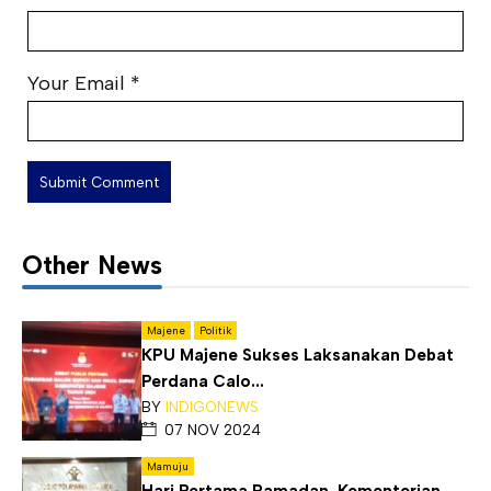
Your Email
*
Other News
Majene
Politik
KPU Majene Sukses Laksanakan Debat
Perdana Calo...
BY
INDIGONEWS
07 NOV 2024
Mamuju
Hari Pertama Ramadan, Kementerian