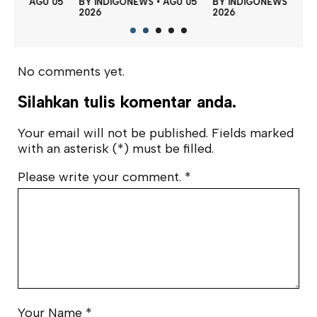
 05
BY
INDIGONEWS
•
AGU 05
BY
INDIGONEWS
•
AGU 05
BY
2026
2026
202
No comments yet.
Silahkan tulis komentar anda.
Your email will not be published. Fields marked
with an asterisk (*) must be filled.
Please write your comment.
*
Your Name
*