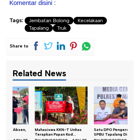
Komentar disini :
Tags:
Jembatan Bolong
Kecelakaan
Tapalang
Truk
Share to
Related News
n,
Mahasiswa KKN-T Unhas
Satu DPO Pengeroyokan
Dina
Terapkan Papan Kod...
SPBU Tapalang Dita...
Perku