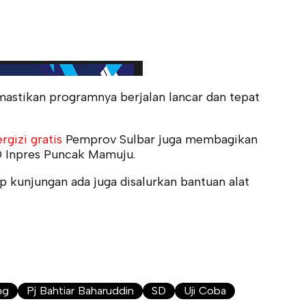
astikan programnya berjalan lancar dan tepat
rgizi gratis
Pemprov Sulbar juga membagikan
SD Inpres Puncak Mamuju.
ap kunjungan ada juga disalurkan bantuan alat
ng
Pj Bahtiar Baharuddin
SD
Uji Coba