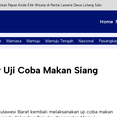
kan Papan Kode Etik Wisata di Pantai Lawere Desa Lotang Salo
Tapalang Ditangkap, Satu Lagi Kabur ke Kalimantan
Home
t Integrasi Perizinan Air Tanah melalui Aplikasi SAPO
PK Mamuju Soroti Kejanggalan Kasus Tambang Emas Ilegal
e
Mamasa
Mamuju
Mamuju Tengah
Nasional
Pasangka
r Uji Coba Makan Siang
lawesi Barat kembali melaksanakan uji coba makan