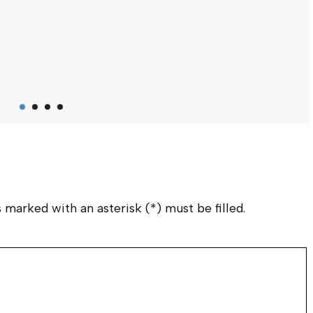
M
K
I
S
m
 marked with an asterisk (*) must be filled.