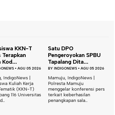
 DPO
Dinas ESDM Sulbar
eroyokan SPBU
Siap Perkuat
ang Dita...
Integrasi...
IGONEWS
•
AGU 05 2026
BY
INDIGONEWS
•
JUL 31 2026
, IndigoNews |
Mamuju, IndigoNews |
ta Mamuju
Kepala Bidang Geologi dan
lar konferensi pers
Air Tanah Dinas Energi dan
B
 keberhasilan
Sumber Daya Mineral
T
apan sala...
(ESDM)...
J
B