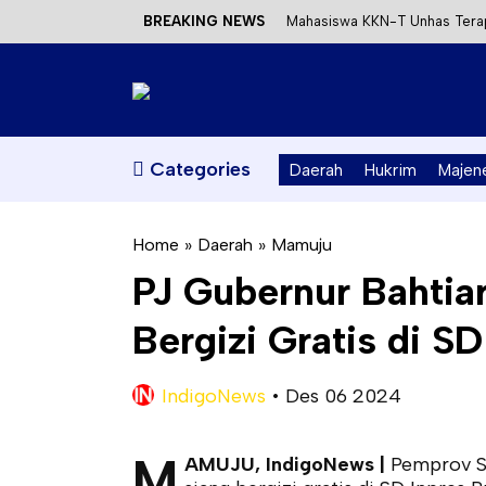
BREAKING NEWS
Mahasiswa KKN-T Unhas Terap
Satu DPO Pengeroyokan SPBU 
Dinas ESDM Sulbar Siap Perkua
Kecewa Kapolresta Absen, AP
Categories
Daerah
Hukrim
Majen
Home
»
Daerah
»
Mamuju
PJ Gubernur Bahtia
Bergizi Gratis di SD
IndigoNews
•
Des 06 2024
M
AMUJU, IndigoNews |
Pemprov Su