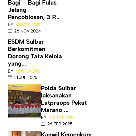
Bagi – Bagi Fulus
Jelang
Pencoblosan, 3 P...
BY
INDIGONEWS
26 NOV 2024
ESDM Sulbar
Berkomitmen
Dorong Tata Kelola
yang...
BY
INDIGONEWS
21 JUL 2025
Polda Sulbar
laksanakan
Latpraops Pekat
Marano ...
BY
INDIGONEWS
26 FEB 2025
Kanwil Kemenkum