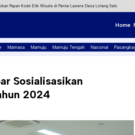
kan Papan Kode Etik Wisata di Pantai Lawere Desa Lotang Salo
Tapalang Ditangkap, Satu Lagi Kabur ke Kalimantan
Home
t Integrasi Perizinan Air Tanah melalui Aplikasi SAPO
PK Mamuju Soroti Kejanggalan Kasus Tambang Emas Ilegal
e
Mamasa
Mamuju
Mamuju Tengah
Nasional
Pasangka
ar Sosialisasikan
Tahun 2024