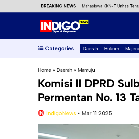
BREAKING NEWS
Mahasiswa KKN-T Unhas Terap
Satu DPO Pengeroyokan SPBU 
Dinas ESDM Sulbar Siap Perkua
Kecewa Kapolresta Absen, AP
Categories
Daerah
Hukrim
Majen
Home
»
Daerah
»
Mamuju
Komisi II DPRD Sulb
Permentan No. 13 
IndigoNews
•
Mar 11 2025