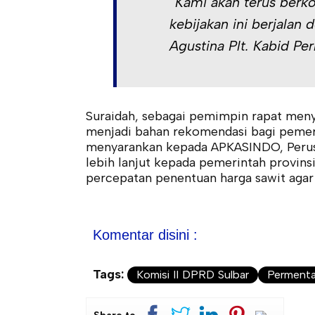
“Kami akan terus berk
kebijakan ini berjalan
Agustina Plt. Kabid Pe
Suraidah, sebagai pemimpin rapat menyi
menjadi bahan rekomendasi bagi pemeri
menyarankan kepada APKASINDO, Perus
lebih lanjut kepada pemerintah provin
percepatan penentuan harga sawit agar
Komentar disini :
Tags:
Komisi II DPRD Sulbar
Permenta