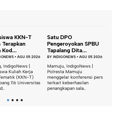
 DPO
Dinas ESDM Sulbar
B
eroyokan SPBU
Siap Perkuat
T
ng Dita...
Integrasi...
J
GONEWS
•
AGU 05 2026
BY
INDIGONEWS
•
JUL 31 2026
B
, IndigoNews |
Mamuju, IndigoNews |
M
ta Mamuju
Kepala Bidang Geologi dan
K
lar konferensi pers
Air Tanah Dinas Energi dan
I
 keberhasilan
Sumber Daya Mineral
S
apan sala...
(ESDM)...
m