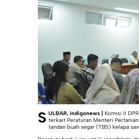
S
ULBAR, indigonews |
Komisi II DPR
terkait Peraturan Menteri Pertani
tandan buah segar (TBS) kelapa saw