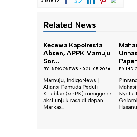
Share to
Related News
polresta
Mahasiswa KKN-T
Satu
PPK Mamuju
Unhas Terapkan
Peng
Papan Kod...
Tapala
S
•
AGU 05 2026
BY
INDIGONEWS
•
AGU 05 2026
BY
INDI
igoNews |
Pinrang, IndigoNews |
Mamuju
da Peduli
Mahasiswa Kuliah Kerja
Polres
PPK) menggelar
Nyata Tematik (KKN-T)
mengge
asa di depan
Gelombang 116 Universitas
terkait
Hasanud...
penangk