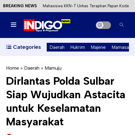
BREAKING NEWS
Mahasiswa KKN-T Unhas Terapkan Papan Kode
Etik Wisata di Pantai Lawere Desa Lotang Salo
Satu DPO Pengeroyokan SPBU Tapalang
Ditangkap, Satu Lagi Kabur ke Kalimantan
Categories
Daerah
Hukrim
Majene
Mamasa
Dinas ESDM Sulbar Siap Perkuat Integrasi
Perizinan Air Tanah melalui Aplikasi SAPO
Home
»
Daerah
»
Mamuju
Dirlantas Polda Sulbar
Kecewa Kapolresta Absen, APPK Mamuju
Siap Wujudkan Astacita
Soroti Kejanggalan Kasus Tambang Emas Ilegal
untuk Keselamatan
Masyarakat