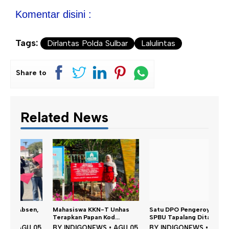
Komentar disini :
Tags:
Dirlantas Polda Sulbar
Lalulintas
Share to
Related News
Dina
n,
Mahasiswa KKN-T Unhas
Satu DPO Pengeroyokan
Perku
Terapkan Papan Kod...
SPBU Tapalang Dita...
BY
 05
BY
INDIGONEWS
•
AGU 05
BY
INDIGONEWS
•
AGU 05