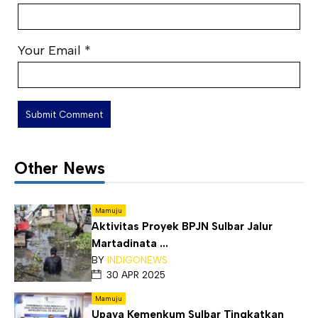
Your Email
*
Other News
Mamuju
Aktivitas Proyek BPJN Sulbar Jalur
Martadinata ...
BY
INDIGONEWS
30 APR 2025
Mamuju
Upaya Kemenkum Sulbar Tingkatkan