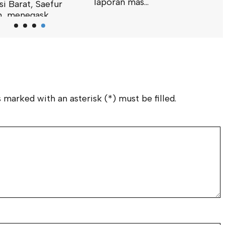
laporan mas...
i Barat, Saefur
, menegask...
 marked with an asterisk (*) must be filled.