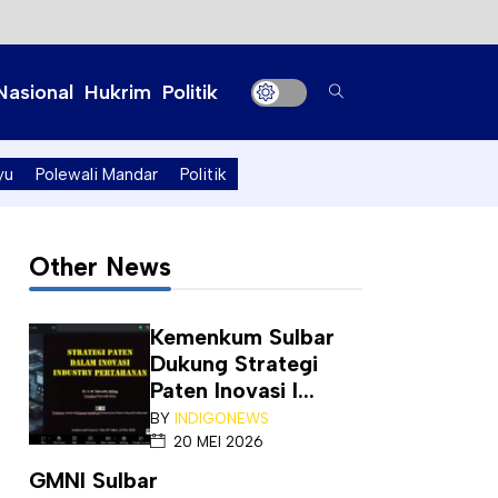
Nasional
Hukrim
Politik
yu
Polewali Mandar
Politik
Other News
Kemenkum Sulbar
Dukung Strategi
Paten Inovasi I...
BY
INDIGONEWS
20 MEI 2026
GMNI Sulbar