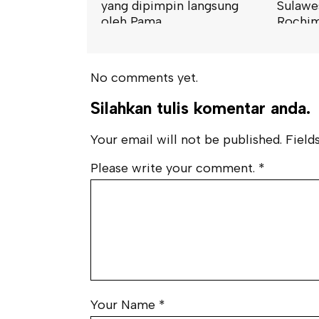
n
yang dipimpin langsung
Sulawes
 dalam m...
oleh Pama...
Rochim
No comments yet.
Silahkan tulis komentar anda.
Your email will not be published. Fields
Please write your comment.
*
Your Name
*