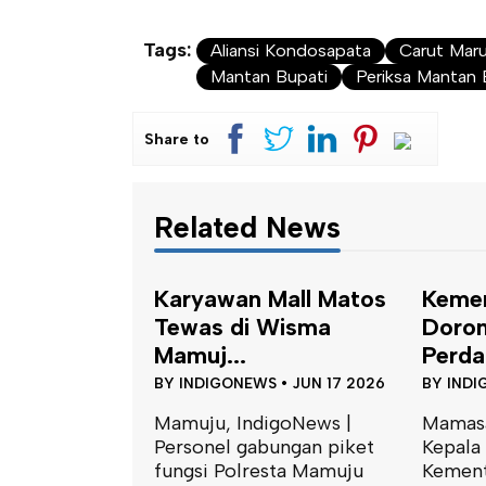
Tags:
Aliansi Kondosapata
Carut Mar
Mantan Bupati
Periksa Mantan
Share to
Related News
Mamuju
Karyawan Mall Matos
Keme
esialis
Tewas di Wisma
Doro
Mamuj...
Perda.
S
•
JUN 19 2026
BY
INDIGONEWS
•
JUN 17 2026
BY
INDI
igoNews |
Mamuju, IndigoNews |
Mamasa
esor Kota
Personel gabungan piket
Kepala
Mamuju kembali
fungsi Polresta Mamuju
Kement