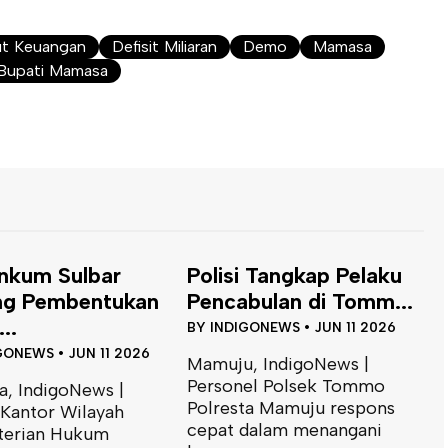
ut Keuangan
Defisit Miliaran
Demo
Mamasa
 Bupati Mamasa
nkum Sulbar
Polisi Tangkap Pelaku
ng Pembentukan
Pencabulan di Tomm...
..
BY
INDIGONEWS
•
JUN 11 2026
GONEWS
•
JUN 11 2026
Mamuju, IndigoNews |
Personel Polsek Tommo
, IndigoNews |
Polresta Mamuju respons
 Kantor Wilayah
cepat dalam menangani
erian Hukum