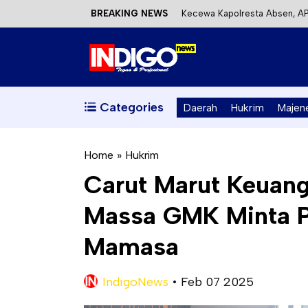
BREAKING NEWS
Mahasiswa KKN-T Unhas Terap
Satu DPO Pengeroyokan SPBU 
Dinas ESDM Sulbar Siap Perkua
Kecewa Kapolresta Absen, AP
Categories
Daerah
Hukrim
Majen
Home
»
Hukrim
Carut Marut Keuanga
Massa GMK Minta P
Mamasa
IndigoNews
•
Feb 07 2025