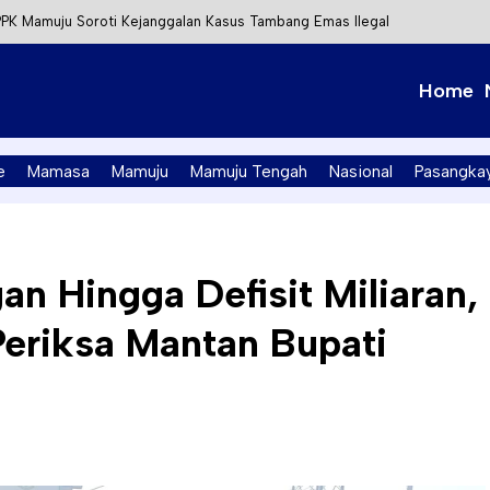
kan Papan Kode Etik Wisata di Pantai Lawere Desa Lotang Salo
Tapalang Ditangkap, Satu Lagi Kabur ke Kalimantan
Home
t Integrasi Perizinan Air Tanah melalui Aplikasi SAPO
PK Mamuju Soroti Kejanggalan Kasus Tambang Emas Ilegal
e
Mamasa
Mamuju
Mamuju Tengah
Nasional
Pasangka
n Hingga Defisit Miliaran,
eriksa Mantan Bupati