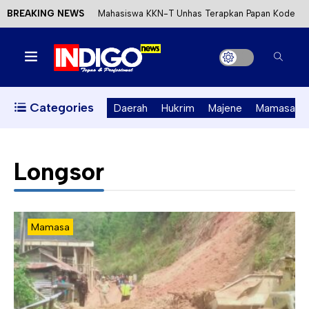
BREAKING NEWS
Mahasiswa KKN-T Unhas Terapkan Papan Kode
Etik Wisata di Pantai Lawere Desa Lotang Salo
Satu DPO Pengeroyokan SPBU Tapalang
Ditangkap, Satu Lagi Kabur ke Kalimantan
Categories
Daerah
Hukrim
Majene
Mamasa
Dinas ESDM Sulbar Siap Perkuat Integrasi
Perizinan Air Tanah melalui Aplikasi SAPO
Longsor
Kecewa Kapolresta Absen, APPK Mamuju
Soroti Kejanggalan Kasus Tambang Emas Ilegal
Mamasa