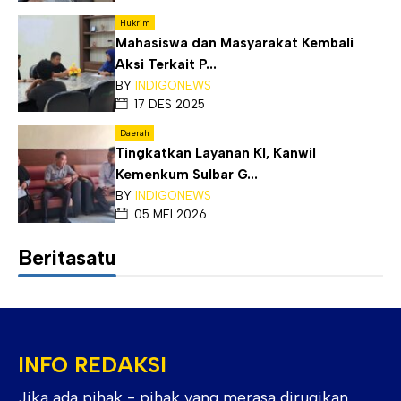
Hukrim
Mahasiswa dan Masyarakat Kembali
Aksi Terkait P...
BY
INDIGONEWS
17 DES 2025
Daerah
Tingkatkan Layanan KI, Kanwil
Kemenkum Sulbar G...
BY
INDIGONEWS
05 MEI 2026
Beritasatu
INFO REDAKSI
Jika ada pihak - pihak yang merasa dirugikan