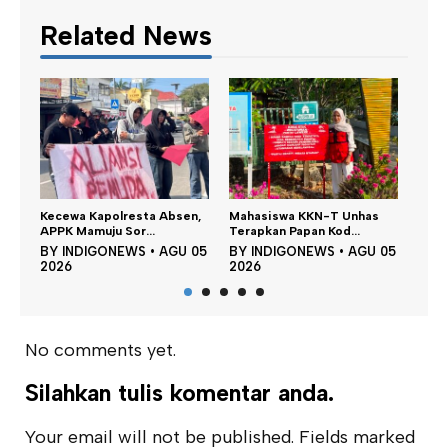
Related News
Satu DPO Pengeroyokan
Di
sen,
Mahasiswa KKN-T Unhas
SPBU Tapalang Dita...
Pe
Terapkan Papan Kod...
BY
INDIGONEWS
•
AGU 05
B
GU 05
BY
INDIGONEWS
•
AGU 05
2026
2
2026
No comments yet.
Silahkan tulis komentar anda.
Your email will not be published. Fields marked