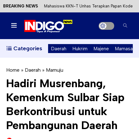
BREAKING NEWS
Mahasiswa KKN-T Unhas Terapkan Papan Kode
Etik Wisata di Pantai Lawere Desa Lotang Salo
Satu DPO Pengeroyokan SPBU Tapalang
Ditangkap, Satu Lagi Kabur ke Kalimantan
Categories
Daerah
Hukrim
Majene
Mamasa
Dinas ESDM Sulbar Siap Perkuat Integrasi
Perizinan Air Tanah melalui Aplikasi SAPO
Home
»
Daerah
»
Mamuju
Hadiri Musrenbang,
Kecewa Kapolresta Absen, APPK Mamuju
Kemenkum Sulbar Siap
Soroti Kejanggalan Kasus Tambang Emas Ilegal
Berkontribusi untuk
Pembangunan Daerah