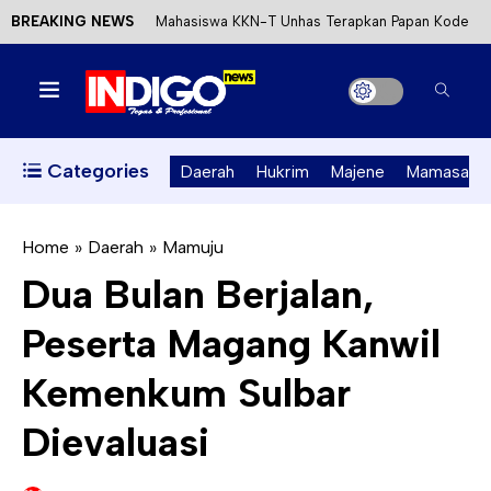
BREAKING NEWS
Mahasiswa KKN-T Unhas Terapkan Papan Kode
Etik Wisata di Pantai Lawere Desa Lotang Salo
Satu DPO Pengeroyokan SPBU Tapalang
Ditangkap, Satu Lagi Kabur ke Kalimantan
Categories
Daerah
Hukrim
Majene
Mamasa
Dinas ESDM Sulbar Siap Perkuat Integrasi
Perizinan Air Tanah melalui Aplikasi SAPO
Home
»
Daerah
»
Mamuju
Dua Bulan Berjalan,
Kecewa Kapolresta Absen, APPK Mamuju
Peserta Magang Kanwil
Soroti Kejanggalan Kasus Tambang Emas Ilegal
Kemenkum Sulbar
Dievaluasi