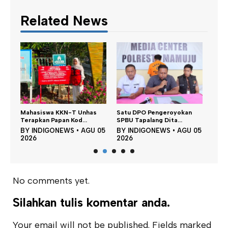
Related News
Dina
n,
Mahasiswa KKN-T Unhas
Satu DPO Pengeroyokan
Perku
Terapkan Papan Kod...
SPBU Tapalang Dita...
BY
 05
BY
INDIGONEWS
•
AGU 05
BY
INDIGONEWS
•
AGU 05
202
2026
2026
No comments yet.
Silahkan tulis komentar anda.
Your email will not be published. Fields marked