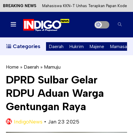
BREAKING NEWS
Mahasiswa KKN-T Unhas Terapkan Papan Kode
Etik Wisata di Pantai Lawere Desa Lotang Salo
Satu DPO Pengeroyokan SPBU Tapalang
Ditangkap, Satu Lagi Kabur ke Kalimantan
Categories
Daerah
Hukrim
Majene
Mamasa
Dinas ESDM Sulbar Siap Perkuat Integrasi
Perizinan Air Tanah melalui Aplikasi SAPO
Home
»
Daerah
»
Mamuju
DPRD Sulbar Gelar
Kecewa Kapolresta Absen, APPK Mamuju
RDPU Aduan Warga
Soroti Kejanggalan Kasus Tambang Emas Ilegal
Gentungan Raya
IndigoNews
•
Jan 23 2025