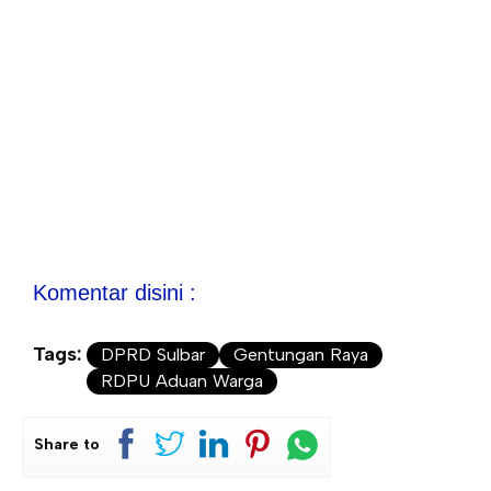
Komentar disini :
Tags:
DPRD Sulbar
Gentungan Raya
RDPU Aduan Warga
Share to