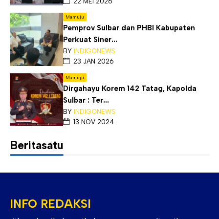
22 MEI 2026
Mamuju
Pemprov Sulbar dan PHBI Kabupaten
Perkuat Siner...
BY
INDIGONEWS
23 JAN 2026
Mamuju
Dirgahayu Korem 142 Tatag, Kapolda
Sulbar : Ter...
BY
INDIGONEWS
13 NOV 2024
Beritasatu
INFO REDAKSI