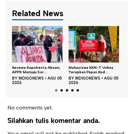
Related News
esta Absen,
Mahasiswa KKN-T Unhas
Satu DPO Pengeroyokan
r...
Terapkan Papan Kod...
SPBU Tapalang Dita...
WS
•
AGU 05
BY
INDIGONEWS
•
AGU 05
BY
INDIGONEWS
•
AGU 0
2026
2026
No comments yet.
Silahkan tulis komentar anda.
Your email will not be published. Fields marked